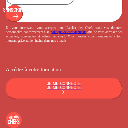
S'INSCRIRE
En vous inscrivant, vous acceptez que L’atelier des Chefs traite vos données
personnelles conformément à sa
politique de confidentialité
afin de vous adresser des
actualités, nouveautés et offres par email. Vous pouvez vous désabonner à tout
moment grâce au lien inclus dans nos e-mails.
Accédez à votre
formation :
JE ME CONNECTE
JE ME CONNECTE