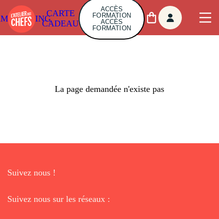
ACCÈS
CARTE
FORMATION
AMBUILDING
ACCÈS
CADEAU
FORMATION
La page demandée n'existe pas
Suivez nous !
Suivez nous sur les réseaux :