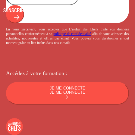
S'INSCRIRE
En vous inscrivant, vous acceptez que L’atelier des Chefs traite vos données
personnelles conformément à sa
politique de confidentialité
afin de vous adresser des
actualités, nouveautés et offres par email. Vous pouvez vous désabonner à tout
moment grâce au lien inclus dans nos e-mails.
Accédez à votre
formation :
JE ME CONNECTE
JE ME CONNECTE