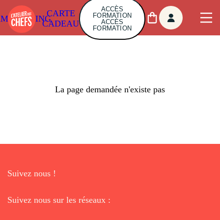
ACCÈS
CARTE
FORMATION
AMBUILDING
ACCÈS
CADEAU
FORMATION
La page demandée n'existe pas
Suivez nous !
Suivez nous sur les réseaux :