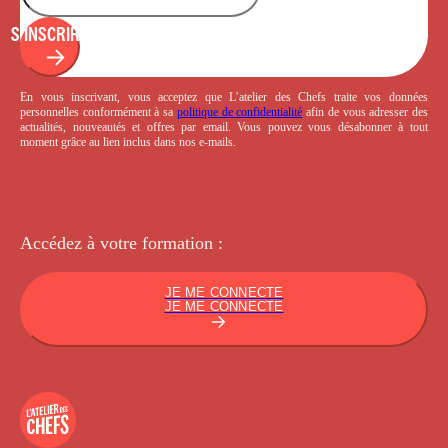
S'INSCRIRE
En vous inscrivant, vous acceptez que L’atelier des Chefs traite vos données
personnelles conformément à sa
politique de confidentialité
afin de vous adresser des
actualités, nouveautés et offres par email. Vous pouvez vous désabonner à tout
moment grâce au lien inclus dans nos e-mails.
Accédez à votre
formation :
JE ME CONNECTE
JE ME CONNECTE