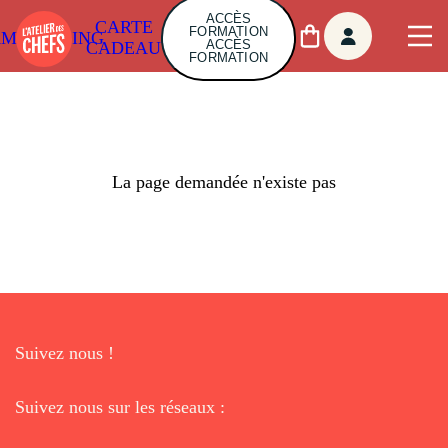
ACCÈS
CARTE
FORMATION
AMBUILDING
ACCÈS
CADEAU
FORMATION
La page demandée n'existe pas
Suivez nous !
Suivez nous sur les réseaux :