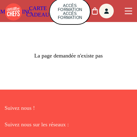
ACCÈS
CARTE
FORMATION
AMBUILDING
ACCÈS
CADEAU
FORMATION
La page demandée n'existe pas
Suivez nous !
Suivez nous sur les réseaux :