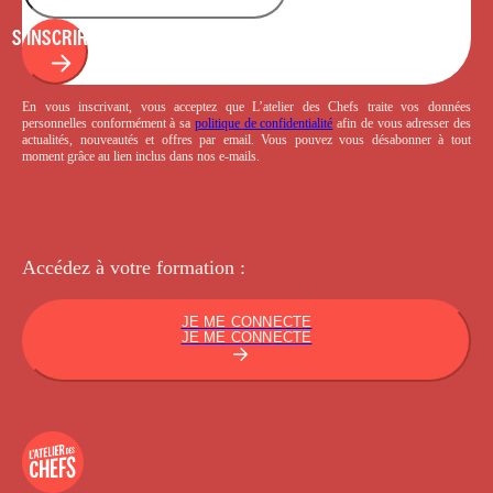
S'INSCRIRE
En vous inscrivant, vous acceptez que L’atelier des Chefs traite vos données
personnelles conformément à sa
politique de confidentialité
afin de vous adresser des
actualités, nouveautés et offres par email. Vous pouvez vous désabonner à tout
moment grâce au lien inclus dans nos e-mails.
Accédez à votre
formation :
JE ME CONNECTE
JE ME CONNECTE