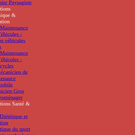
nier Paysagiste
tions
ique &
ation
Maintenance
éhicules -
n véhicules
s
Maintenance
éhicules -
cycles
écanicien de
tenance
mobile
nicien Gros
troménager
tions
Santé &
iététique et
tion
tique du sport