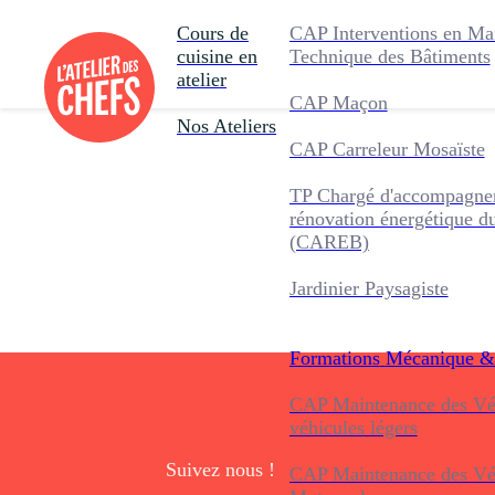
Cours de
CAP Interventions en Ma
cuisine en
Technique des Bâtiments
atelier
CAP Maçon
Nos Ateliers
CAP Carreleur Mosaïste
TP Chargé d'accompagnem
rénovation énergétique d
(CAREB)
Jardinier Paysagiste
Formations
Mécanique &
CAP Maintenance des Véh
véhicules légers
Suivez nous !
CAP Maintenance des Véh