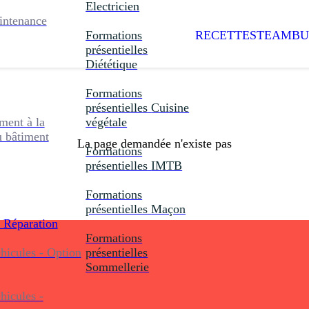
Electricien
intenance
Formations
RECETTES
TEAMBU
présentielles
Diététique
Formations
présentielles
Cuisine
ent à la
végétale
u bâtiment
La page demandée n'existe pas
Formations
présentielles
IMTB
Formations
présentielles
Maçon
 Réparation
Formations
icules - Option
présentielles
Sommellerie
icules -