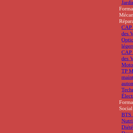
Jardi
Forma
Mécan
Répar
CAP 
des V
Optio
léger
CAP 
des V
Moto
TP M
main
auto
Tech
Élec
Forma
Social
BTS D
Nutri
Diété