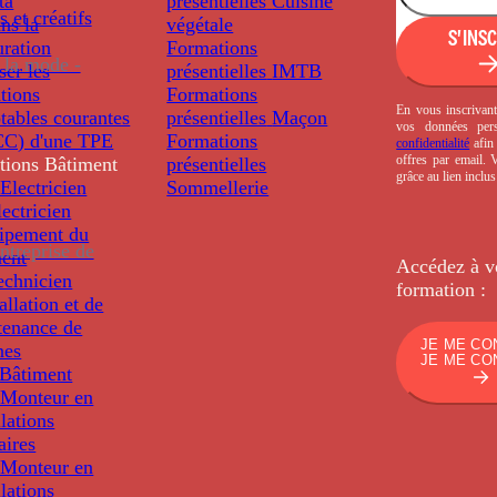
ta
présentielles
Cuisine
s et créatifs
ns la
végétale
S'INS
uration
Formations
 la mode -
ser les
présentielles
IMTB
tions
Formations
En vous inscrivant
tables courantes
présentielles
Maçon
vos données per
C) d'une TPE
Formations
confidentialité
afin 
offres par email.
tions
Bâtiment
présentielles
grâce au lien inclu
Electricien
Sommellerie
ectricien
uipement du
ntreprise de
ment
Accédez à v
echnicien
formation :
tallation et de
tenance de
JE ME CO
nes
JE ME CO
Bâtiment
Monteur en
llations
aires
Monteur en
llations