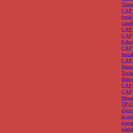
Ther
CAP I
froid
condi
CAP 
CAP 
Fabri
CAP 
Insta
CAP 
Main
Tech
Bâti
CAP
CAP 
Mosa
TP C
d'ac
la ré
énerg
bâti