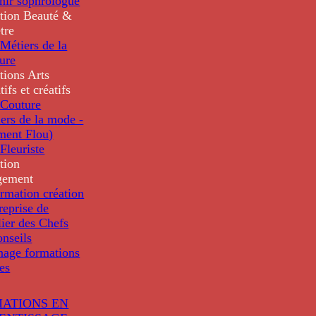
nir sophrologue
tion
Beauté &
tre
Métiers de la
ure
tions
Arts
tifs et créatifs
Couture
ers de la mode -
ment Flou)
Fleuriste
tion
gement
rmation création
reprise de
lier des Chefs
nseils
nage formations
les
ATIONS EN