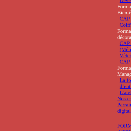
Deve
Forma
Bien-ê
CAP 
Coiff
Forma
décora
CAP 
(Méti
Vête
CAP 
Forma
Mana
La fo
d’ent
L’ate
Nos co
Parrai
digita
FORM