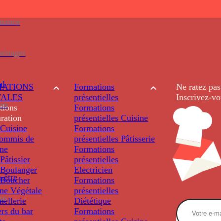
enance
ménager
al
ATIONS
Formations
Ne ratez pas
TALES
présentielles
Inscrivez-vo
ion
tions
Formations
ration
présentielles
Cuisine
Cuisine
Formations
ommis de
présentielles
Pâtisserie
ine
Formations
âtissier
présentielles
Boulanger
Electricien
-être
Boucher
Formations
ine Végétale
présentielles
re
ellerie
Diététique
rs du bar
Formations