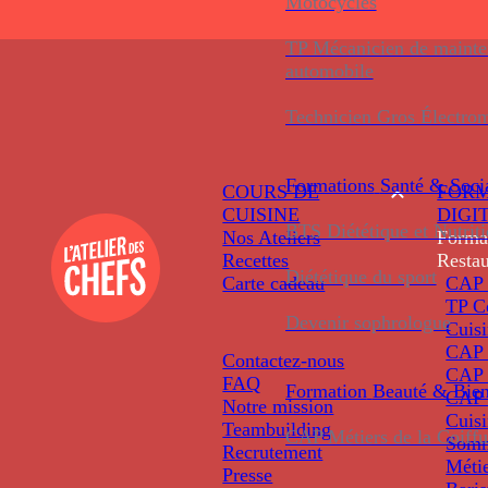
Motocycles
TP Mécanicien de maint
automobile
Technicien Gros Électro
Formations
Santé & Soci
COURS DE
FORM
CUISINE
DIGI
BTS Diététique et Nutrit
Nos Ateliers
Forma
Recettes
Restau
Diététique du sport
Carte cadeau
CAP 
TP C
Devenir sophrologue
Cuis
CAP P
Contactez-nous
CAP 
FAQ
Formation
Beauté & Bien
CAP 
Notre mission
Cuis
Teambuilding
CAP Métiers de la Coiffu
Somm
Recrutement
Métie
Presse