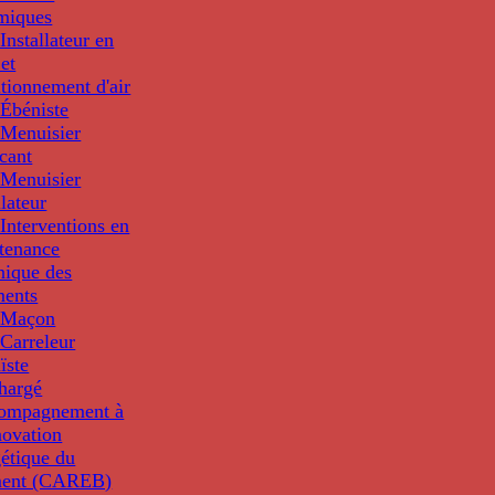
miques
nstallateur en
 et
tionnement d'air
Ébéniste
Menuisier
cant
Menuisier
llateur
Interventions en
tenance
nique des
ments
 Maçon
Carreleur
ïste
hargé
compagnement à
novation
étique du
ment (CAREB)