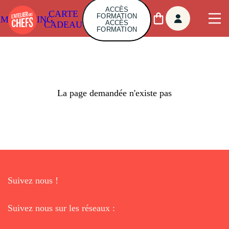
ACCÈS
CARTE
FORMATION
AMBUILDING
ACCÈS
CADEAU
FORMATION
La page demandée n'existe pas
Suivez nous !
Suivez nous sur les réseaux :