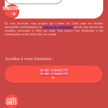
S'INSCRIRE
En vous inscrivant, vous acceptez que L’atelier des Chefs traite vos données
personnelles conformément à sa
politique de confidentialité
afin de vous adresser des
actualités, nouveautés et offres par email. Vous pouvez vous désabonner à tout
moment grâce au lien inclus dans nos e-mails.
Accédez à votre
formation :
JE ME CONNECTE
JE ME CONNECTE