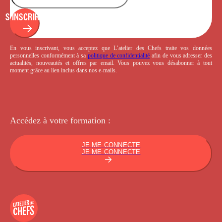
S'INSCRIRE
En vous inscrivant, vous acceptez que L’atelier des Chefs traite vos données
personnelles conformément à sa
politique de confidentialité
afin de vous adresser des
actualités, nouveautés et offres par email. Vous pouvez vous désabonner à tout
moment grâce au lien inclus dans nos e-mails.
Accédez à votre
formation :
JE ME CONNECTE
JE ME CONNECTE