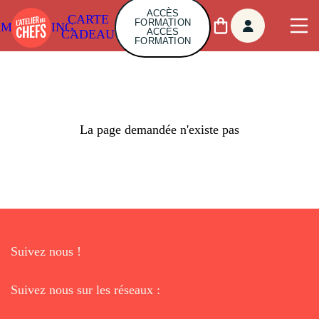
ACCÈS
CARTE
FORMATION
AMBUILDING
ACCÈS
CADEAU
FORMATION
La page demandée n'existe pas
Suivez nous !
Suivez nous sur les réseaux :