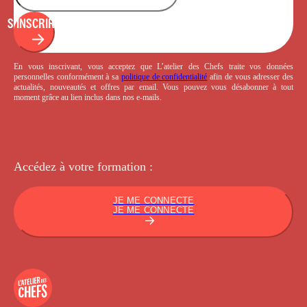
S'INSCRIRE
En vous inscrivant, vous acceptez que L’atelier des Chefs traite vos données
personnelles conformément à sa
politique de confidentialité
afin de vous adresser des
actualités, nouveautés et offres par email. Vous pouvez vous désabonner à tout
moment grâce au lien inclus dans nos e-mails.
Accédez à votre
formation :
JE ME CONNECTE
JE ME CONNECTE