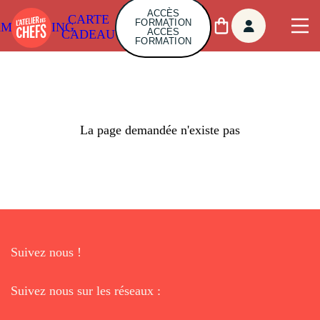
ACCÈS
CARTE
FORMATION
AMBUILDING
ACCÈS
CADEAU
FORMATION
La page demandée n'existe pas
Suivez nous !
Suivez nous sur les réseaux :