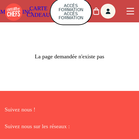
ACCÈS
CARTE
FORMATION
AMBUILDING
ACCÈS
CADEAU
FORMATION
La page demandée n'existe pas
Suivez nous !
Suivez nous sur les réseaux :