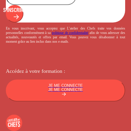
S'INSCRIRE
En vous inscrivant, vous acceptez que L’atelier des Chefs traite vos données
personnelles conformément à sa
politique de confidentialité
afin de vous adresser des
actualités, nouveautés et offres par email. Vous pouvez vous désabonner à tout
moment grâce au lien inclus dans nos e-mails.
Accédez à votre
formation :
JE ME CONNECTE
JE ME CONNECTE