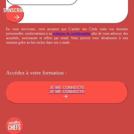
S'INSCRIRE
En vous inscrivant, vous acceptez que L’atelier des Chefs traite vos données
personnelles conformément à sa
politique de confidentialité
afin de vous adresser des
actualités, nouveautés et offres par email. Vous pouvez vous désabonner à tout
moment grâce au lien inclus dans nos e-mails.
Accédez à votre
formation :
JE ME CONNECTE
JE ME CONNECTE