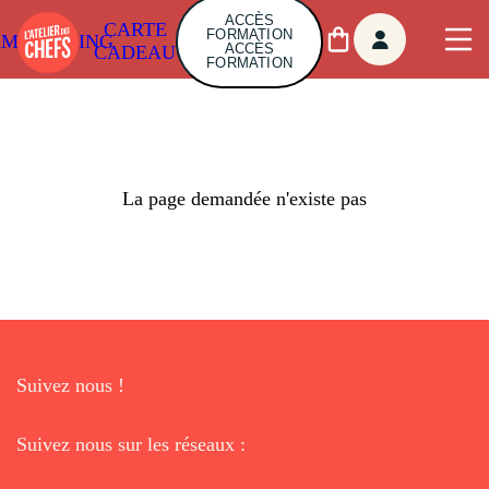
ACCÈS
CARTE
FORMATION
AMBUILDING
ACCÈS
CADEAU
FORMATION
La page demandée n'existe pas
Suivez nous !
Suivez nous sur les réseaux :