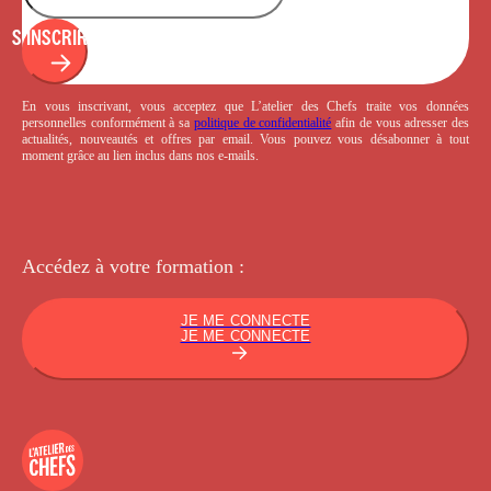
S'INSCRIRE
En vous inscrivant, vous acceptez que L’atelier des Chefs traite vos données
personnelles conformément à sa
politique de confidentialité
afin de vous adresser des
actualités, nouveautés et offres par email. Vous pouvez vous désabonner à tout
moment grâce au lien inclus dans nos e-mails.
Accédez à votre
formation :
JE ME CONNECTE
JE ME CONNECTE