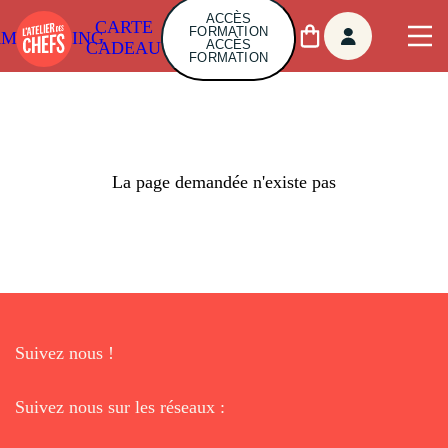
ACCÈS
CARTE
FORMATION
AMBUILDING
ACCÈS
CADEAU
FORMATION
La page demandée n'existe pas
Suivez nous !
Suivez nous sur les réseaux :