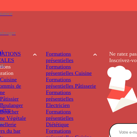
enance
ménager
al
ATIONS
Formations
Ne ratez pas
TALES
présentielles
Inscrivez-vo
ion
tions
Formations
ration
présentielles
Cuisine
Cuisine
Formations
ommis de
présentielles
Pâtisserie
ine
Formations
âtissier
présentielles
Boulanger
Electricien
-être
Boucher
Formations
ine Végétale
présentielles
re
ellerie
Diététique
rs du bar
Formations