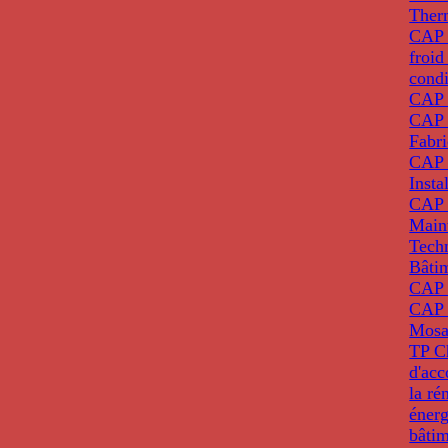
Ther
CAP I
froid
condi
CAP 
CAP 
Fabri
CAP 
Insta
CAP 
Main
Tech
Bâti
CAP
CAP 
Mosa
TP C
d'ac
la ré
énerg
bâti