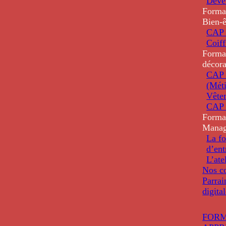
Deve
Forma
Bien-ê
CAP 
Coiff
Forma
décora
CAP 
(Méti
Vête
CAP 
Forma
Mana
La fo
d’ent
L’ate
Nos co
Parrai
digita
FORM