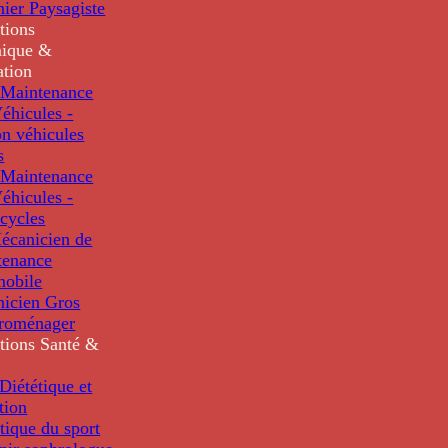
nier Paysagiste
tions
ique &
ation
Maintenance
éhicules -
n véhicules
s
Maintenance
éhicules -
cycles
écanicien de
tenance
mobile
nicien Gros
troménager
tions
Santé &
iététique et
tion
tique du sport