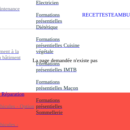
Electricien
intenance
Formations
RECETTES
TEAMBU
présentielles
Diététique
Formations
présentielles
Cuisine
ent à la
végétale
u bâtiment
La page demandée n'existe pas
Formations
présentielles
IMTB
Formations
présentielles
Maçon
 Réparation
Formations
icules - Option
présentielles
Sommellerie
icules -