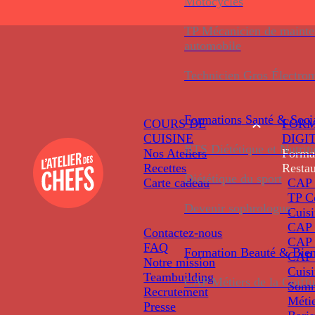
Motocycles
TP Mécanicien de maint
automobile
Technicien Gros Électro
Formations
Santé & Soci
COURS DE
FORM
CUISINE
DIGI
BTS Diététique et Nutrit
Nos Ateliers
Forma
Recettes
Restau
Diététique du sport
Carte cadeau
CAP 
TP C
Devenir sophrologue
Cuis
CAP P
Contactez-nous
CAP 
FAQ
Formation
Beauté & Bien
CAP 
Notre mission
Cuis
Teambuilding
CAP Métiers de la Coiffu
Somm
Recrutement
Métie
Presse