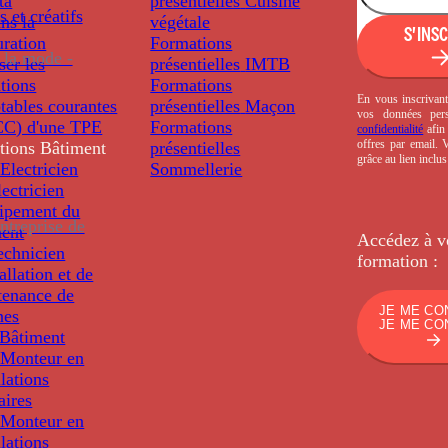
ta
présentielles
Cuisine
s et créatifs
ns la
végétale
S'INS
uration
Formations
 la mode -
ser les
présentielles
IMTB
tions
Formations
En vous inscrivant
tables courantes
présentielles
Maçon
vos données per
C) d'une TPE
Formations
confidentialité
afin 
offres par email.
tions
Bâtiment
présentielles
grâce au lien inclu
Electricien
Sommellerie
ectricien
uipement du
ntreprise de
ment
Accédez à v
echnicien
formation :
tallation et de
tenance de
JE ME CO
nes
JE ME CO
Bâtiment
Monteur en
llations
aires
Monteur en
llations