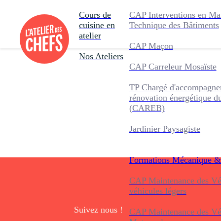
Cours de
CAP Interventions en Ma
cuisine en
Technique des Bâtiments
atelier
CAP Maçon
Nos Ateliers
CAP Carreleur Mosaïste
TP Chargé d'accompagnem
rénovation énergétique d
(CAREB)
Jardinier Paysagiste
Formations
Mécanique &
CAP Maintenance des Véh
véhicules légers
Suivez nous !
CAP Maintenance des Véh