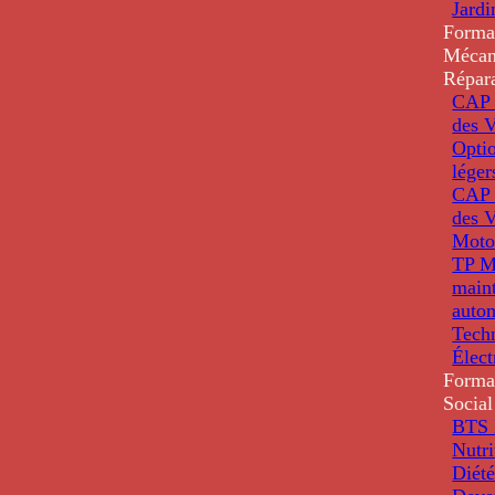
Jardi
Forma
Mécan
Répar
CAP 
des V
Optio
léger
CAP 
des V
Moto
TP M
main
auto
Tech
Élec
Forma
Social
BTS D
Nutri
Diété