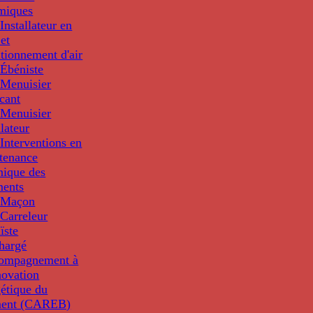
miques
nstallateur en
 et
tionnement d'air
Ébéniste
Menuisier
cant
Menuisier
llateur
Interventions en
tenance
nique des
ments
 Maçon
Carreleur
ïste
hargé
compagnement à
novation
étique du
ment (CAREB)