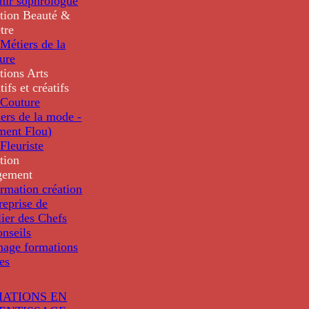
nir sophrologue
tion
Beauté &
tre
Métiers de la
ure
tions
Arts
tifs et créatifs
Couture
ers de la mode -
ment Flou)
Fleuriste
tion
gement
rmation création
reprise de
lier des Chefs
nseils
nage formations
les
ATIONS EN