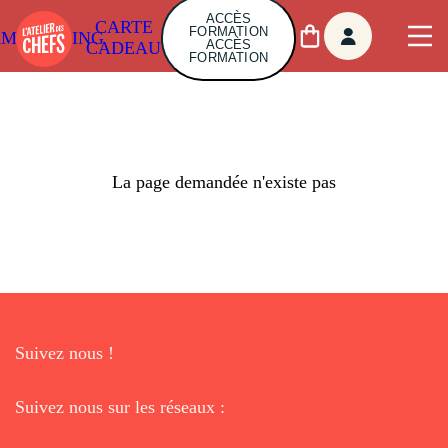
ACCÈS
CARTE
FORMATION
AMBUILDING
ACCÈS
CADEAU
FORMATION
La page demandée n'existe pas
Suivez nous !
Suivez nous sur les réseaux :