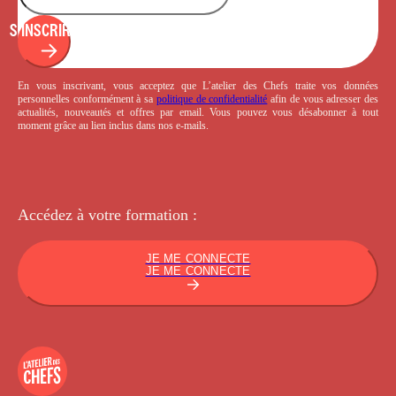
S'INSCRIRE
En vous inscrivant, vous acceptez que L’atelier des Chefs traite vos données
personnelles conformément à sa
politique de confidentialité
afin de vous adresser des
actualités, nouveautés et offres par email. Vous pouvez vous désabonner à tout
moment grâce au lien inclus dans nos e-mails.
Accédez à votre
formation :
JE ME CONNECTE
JE ME CONNECTE