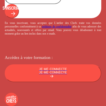
S'INSCRIRE
En vous inscrivant, vous acceptez que L’atelier des Chefs traite vos données
personnelles conformément à sa
politique de confidentialité
afin de vous adresser des
actualités, nouveautés et offres par email. Vous pouvez vous désabonner à tout
moment grâce au lien inclus dans nos e-mails.
Accédez à votre
formation :
JE ME CONNECTE
JE ME CONNECTE