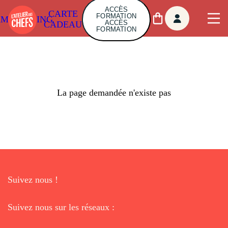
ACCÈS
CARTE
FORMATION
AMBUILDING
ACCÈS
CADEAU
FORMATION
La page demandée n'existe pas
Suivez nous !
Suivez nous sur les réseaux :