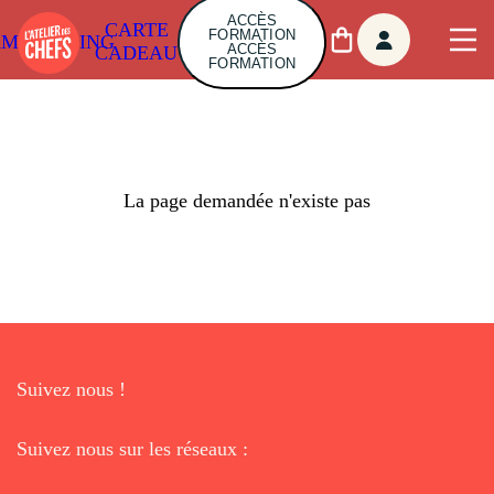
ACCÈS
CARTE
FORMATION
AMBUILDING
ACCÈS
CADEAU
FORMATION
La page demandée n'existe pas
Suivez nous !
Suivez nous sur les réseaux :