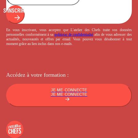
S'INSCRIRE
En vous inscrivant, vous acceptez que L’atelier des Chefs traite vos données
personnelles conformément à sa
politique de confidentialité
afin de vous adresser des
actualités, nouveautés et offres par email. Vous pouvez vous désabonner à tout
moment grâce au lien inclus dans nos e-mails.
Accédez à votre
formation :
JE ME CONNECTE
JE ME CONNECTE