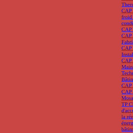
Ther
CAP I
froid
condi
CAP 
CAP 
Fabri
CAP 
Insta
CAP 
Main
Tech
Bâti
CAP
CAP 
Mosa
TP C
d'ac
la ré
énerg
bâti