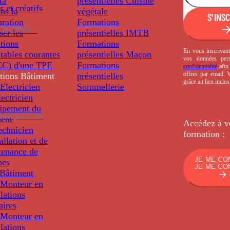
ta
présentielles
Cuisine
s et créatifs
ns la
végétale
S'INS
uration
Formations
 la mode -
ser les
présentielles
IMTB
tions
Formations
En vous inscrivant
tables courantes
présentielles
Maçon
vos données per
C) d'une TPE
Formations
confidentialité
afin 
offres par email.
tions
Bâtiment
présentielles
grâce au lien inclu
Electricien
Sommellerie
ectricien
uipement du
ntreprise de
ment
Accédez à v
echnicien
formation :
tallation et de
tenance de
JE ME CO
nes
JE ME CO
Bâtiment
Monteur en
llations
aires
Monteur en
llations