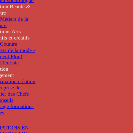
nir sophrologue
tion
Beauté &
tre
Métiers de la
ure
tions
Arts
tifs et créatifs
Couture
ers de la mode -
ment Flou)
Fleuriste
tion
gement
rmation création
reprise de
lier des Chefs
nseils
nage formations
les
ATIONS EN