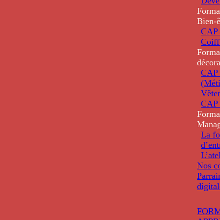
Deve
Forma
Bien-ê
CAP 
Coiff
Forma
décora
CAP 
(Méti
Vête
CAP 
Forma
Mana
La fo
d’ent
L’ate
Nos co
Parrai
digita
FORM