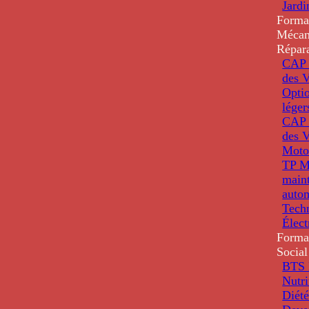
Jardi
Forma
Mécan
Répar
CAP 
des V
Optio
léger
CAP 
des V
Moto
TP M
main
auto
Tech
Élec
Forma
Social
BTS D
Nutri
Diété