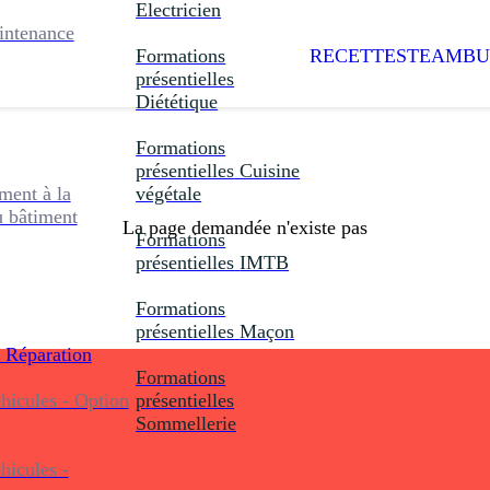
Electricien
intenance
Formations
RECETTES
TEAMBU
présentielles
Diététique
Formations
présentielles
Cuisine
ent à la
végétale
u bâtiment
La page demandée n'existe pas
Formations
présentielles
IMTB
Formations
présentielles
Maçon
 Réparation
Formations
icules - Option
présentielles
Sommellerie
icules -