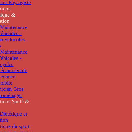
nier Paysagiste
tions
ique &
ation
Maintenance
éhicules -
n véhicules
s
Maintenance
éhicules -
cycles
écanicien de
tenance
mobile
nicien Gros
troménager
tions
Santé &
iététique et
tion
tique du sport