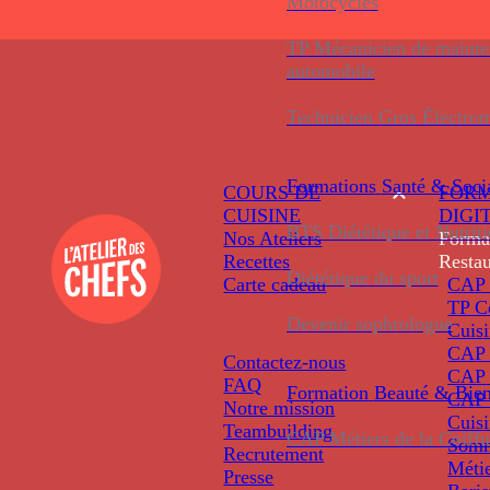
Motocycles
TP Mécanicien de maint
automobile
Technicien Gros Électro
Formations
Santé & Soci
COURS DE
FORM
CUISINE
DIGI
BTS Diététique et Nutrit
Nos Ateliers
Forma
Recettes
Restau
Diététique du sport
Carte cadeau
CAP 
TP C
Devenir sophrologue
Cuis
CAP P
Contactez-nous
CAP 
FAQ
Formation
Beauté & Bien
CAP 
Notre mission
Cuis
Teambuilding
CAP Métiers de la Coiffu
Somm
Recrutement
Métie
Presse