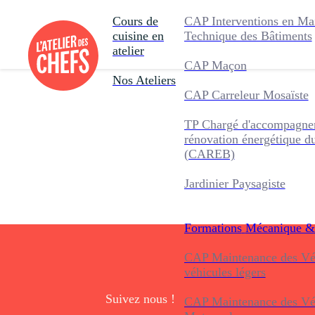
Cours de
CAP Interventions en Ma
cuisine en
Technique des Bâtiments
atelier
CAP Maçon
Nos Ateliers
CAP Carreleur Mosaïste
TP Chargé d'accompagnem
rénovation énergétique d
(CAREB)
Jardinier Paysagiste
Formations
Mécanique &
CAP Maintenance des Véh
véhicules légers
Suivez nous !
CAP Maintenance des Véh