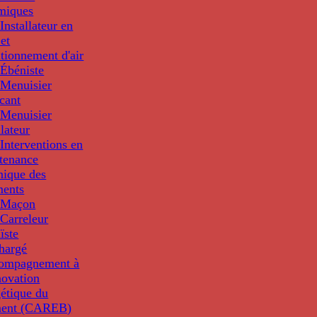
miques
nstallateur en
 et
tionnement d'air
Ébéniste
Menuisier
cant
Menuisier
llateur
Interventions en
tenance
nique des
ments
 Maçon
Carreleur
ïste
hargé
compagnement à
novation
étique du
ment (CAREB)