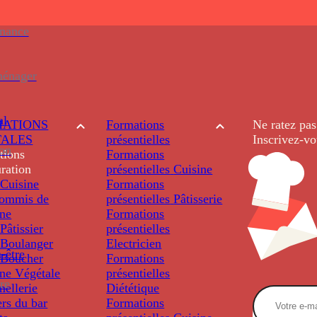
enance
ménager
al
ATIONS
Formations
Ne ratez pas
TALES
présentielles
Inscrivez-vo
ion
tions
Formations
ration
présentielles
Cuisine
Cuisine
Formations
ommis de
présentielles
Pâtisserie
ine
Formations
âtissier
présentielles
Boulanger
Electricien
-être
Boucher
Formations
ine Végétale
présentielles
re
ellerie
Diététique
rs du bar
Formations