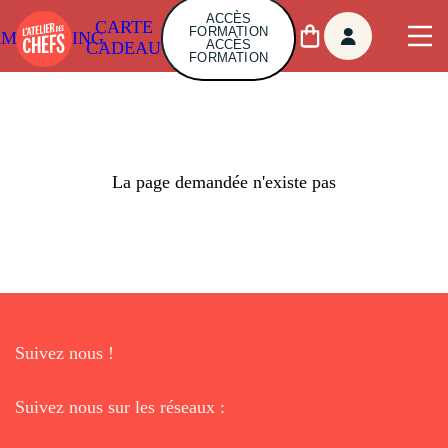
ACCÈS
CARTE
FORMATION
AMBUILDING
ACCÈS
CADEAU
FORMATION
La page demandée n'existe pas
Suivez nous !
Suivez nous sur les réseaux :