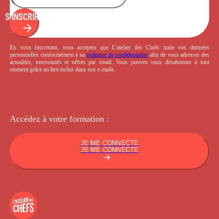
S'INSCRIRE
En vous inscrivant, vous acceptez que L’atelier des Chefs traite vos données
personnelles conformément à sa
politique de confidentialité
afin de vous adresser des
actualités, nouveautés et offres par email. Vous pouvez vous désabonner à tout
moment grâce au lien inclus dans nos e-mails.
Accédez à votre
formation :
JE ME CONNECTE
JE ME CONNECTE