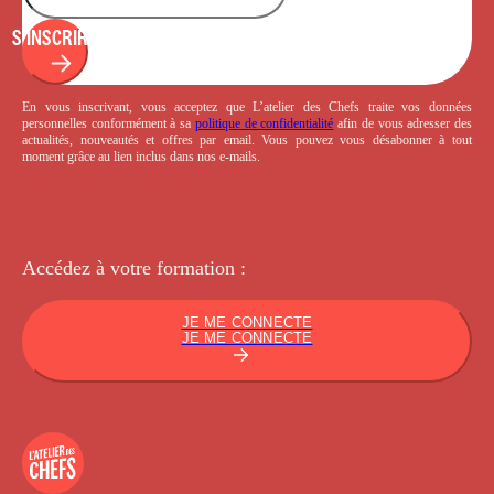
S'INSCRIRE
En vous inscrivant, vous acceptez que L’atelier des Chefs traite vos données
personnelles conformément à sa
politique de confidentialité
afin de vous adresser des
actualités, nouveautés et offres par email. Vous pouvez vous désabonner à tout
moment grâce au lien inclus dans nos e-mails.
Accédez à votre
formation :
JE ME CONNECTE
JE ME CONNECTE