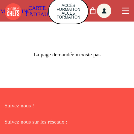
ACCÈS
CARTE
FORMATION
AMBUILDING
ACCÈS
CADEAU
FORMATION
La page demandée n'existe pas
Suivez nous !
Suivez nous sur les réseaux :