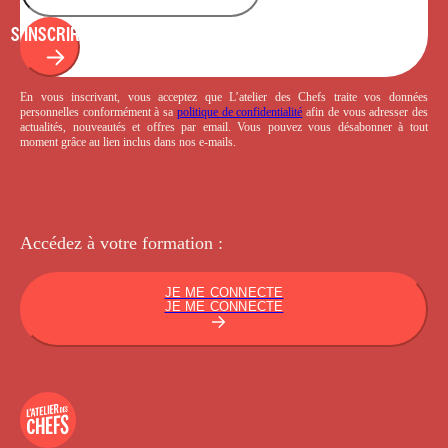
S'INSCRIRE
En vous inscrivant, vous acceptez que L’atelier des Chefs traite vos données
personnelles conformément à sa
politique de confidentialité
afin de vous adresser des
actualités, nouveautés et offres par email. Vous pouvez vous désabonner à tout
moment grâce au lien inclus dans nos e-mails.
Accédez à votre
formation :
JE ME CONNECTE
JE ME CONNECTE