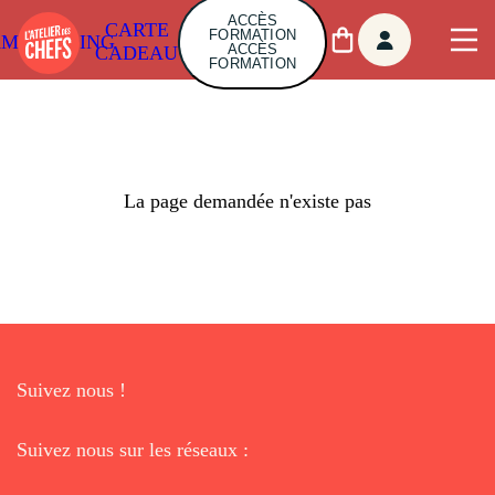
ACCÈS
CARTE
FORMATION
AMBUILDING
ACCÈS
CADEAU
FORMATION
La page demandée n'existe pas
Suivez nous !
Suivez nous sur les réseaux :